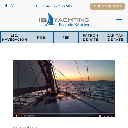
TEL. +34 686 985 503
AULA VIRTUAL
LIC.
PATRÓN
CAPITÁN
PNB
PER
NAVEGACIÓN
DE YATE
DE YATE